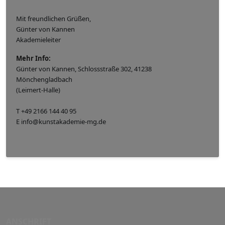
Mit freundlichen Grüßen,
Günter von Kannen
Akademieleiter
Mehr Info:
Günter von Kannen, Schlossstraße 302, 41238
Mönchengladbach
(Leimert-Halle)
T +49 2166 144 40 95
E info@kunstakademie-mg.de
ANSCHRIFT