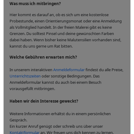
Was muss ich mitbringen?
Hier kommt es darauf an, ob es sich um eine kostenlose
Probestunde, einen Orientierungsmonat oder eine Anmeldung
als Vollmitglied handelt. In der freien Malerei gibt es keine
Grenzen. Du solltest Pinsel und deine gewünschten Farben
dabei haben. Wenn bisher keine Malutensilien vorhanden sind,
kannst du uns gerne um Rat bitten.
Welche Gebühren erwarten mich?
In unserem interaktiven
Anmeldeformular
findest du alle Preise,
Unterrichtszeiten
oder sonstige Bedingungen. Das
Anmeldeformular kannst du auch bei einem Besuch
vorausgefüllt mitbringen.
Haben wir dein Interesse geweckt?
Weitere Informationen erhältst du in einem persönlichen
Gespräch.
Ein kurzer Anruf genügt oder schreib uns über unser
Kontaktformular
an. Wir freuen uns dich kennen zu lernen.