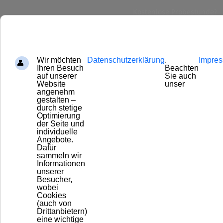
Kostenlose Probestunde?
ERWACHSENE
Künstlerisch kreativer Freizeitbereich für erwachsene
Anfänger und Fortgeschrittene
FREE