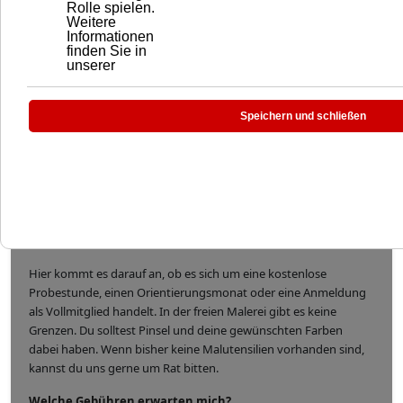
KOMMUNIKATIONSDESI
00:00:00
Allgemeine Informationen zum Kurs
Text in Bearbeitung...
Welche Technik erwartet mich?
Text in Bearbeitung...
Was muss ich mitbringen?
Hier kommt es darauf an, ob es sich um eine kostenlose
Probestunde, einen Orientierungsmonat oder eine Anmeldung
als Vollmitglied handelt. In der freien Malerei gibt es keine
Grenzen. Du solltest Pinsel und deine gewünschten Farben
dabei haben. Wenn bisher keine Malutensilien vorhanden sind,
kannst du uns gerne um Rat bitten.
Welche Gebühren erwarten mich?