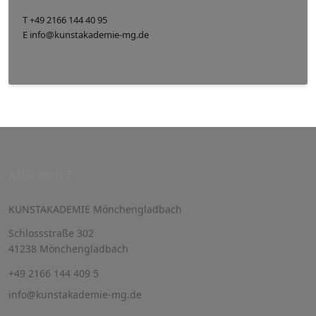
T +49 2166 144 40 95
E info@kunstakademie-mg.de
ANSCHRIFT
KUNSTAKADEMIE Mönchengladbach
Schlossstraße 302
41238 Mönchengladbach
+49 2166 144 409 5
info@kunstakademie-mg.de