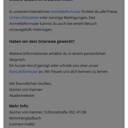
In unserem interaktiven
Anmeldeformular
findest du alle Preise,
Unterrichtszeiten
oder sonstige Bedingungen. Das
Anmeldeformular kannst du auch bei einem Besuch
vorausgefüllt mitbringen.
Haben wir dein Interesse geweckt?
Weitere Informationen erhältst du in einem persönlichen
Gespräch.
Ein kurzer Anruf genügt oder schreib uns über unser
Kontaktformular
an. Wir freuen uns dich kennen zu lernen.
Mit freundlichen Grüßen,
Günter von Kannen
Akademieleiter
Mehr Info:
Günter von Kannen, Schlossstraße 302, 41238
Mönchengladbach
(Leimert-Halle)